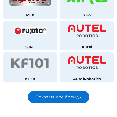
MJX
Xiro
SJRC
Autel
KF101
AutelRobotics
Показать все бренды