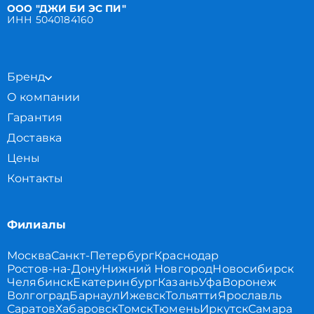
ООО "ДЖИ БИ ЭС ПИ"
ИНН 5040184160
Бренд
О компании
Гарантия
Доставка
Цены
Контакты
Филиалы
Москва
Санкт-Петербург
Краснодар
Ростов-на-Дону
Нижний Новгород
Новосибирск
Челябинск
Екатеринбург
Казань
Уфа
Воронеж
Волгоград
Барнаул
Ижевск
Тольятти
Ярославль
Саратов
Хабаровск
Томск
Тюмень
Иркутск
Самара