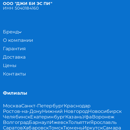
ООО "ДЖИ БИ ЭС ПИ"
ИНН 5040184160
Бренд
О компании
Гарантия
Доставка
Цены
Контакты
Филиалы
Москва
Санкт-Петербург
Краснодар
Ростов-на-Дону
Нижний Новгород
Новосибирск
Челябинск
Екатеринбург
Казань
Уфа
Воронеж
Волгоград
Барнаул
Ижевск
Тольятти
Ярославль
Саратов
Хабаровск
Томск
Тюмень
Иркутск
Самара