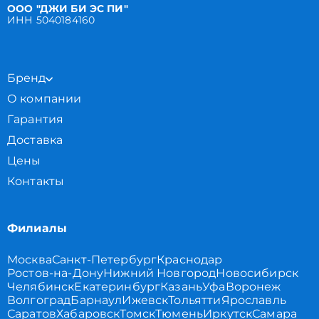
ООО "ДЖИ БИ ЭС ПИ"
ИНН 5040184160
Бренд
О компании
Гарантия
Доставка
Цены
Контакты
Филиалы
Москва
Санкт-Петербург
Краснодар
Ростов-на-Дону
Нижний Новгород
Новосибирск
Челябинск
Екатеринбург
Казань
Уфа
Воронеж
Волгоград
Барнаул
Ижевск
Тольятти
Ярославль
Саратов
Хабаровск
Томск
Тюмень
Иркутск
Самара