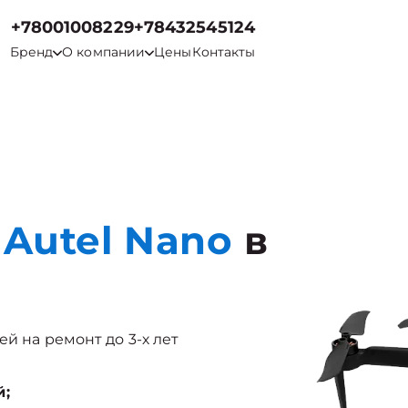
+78001008229
+78432545124
Бренд
О компании
Цены
Контакты
Autel Nano
в
ей на ремонт до 3-х лет
й;