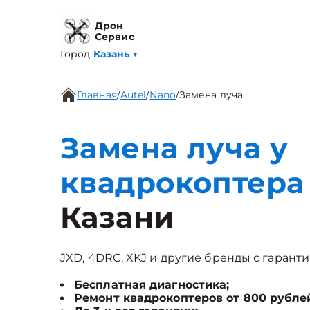
Дрон
Сервис
Город
Казань
▼
Главная
/
Autel
/
Nano
/
Замена луча
Замена луча у
квадрокоптера 
Казани
JXD, 4DRC, XKJ и другие бренды с гаранти
Бесплатная диагностика;
Ремонт квадрокоптеров от 800 рубле